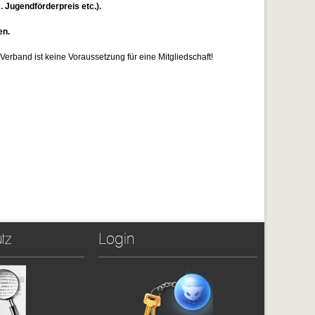
 Jugendförderpreis etc.).
en.
erband ist keine Voraussetzung für eine Mitgliedschaft!
tz
Login