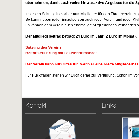
übernehmen, damit auch weiterhin attraktive Angebote für die S
Im ersten Schritt gilt es aber nun Mitglieder für den Förderverein z
So kann neben jeder Einzelperson auch jeder Verein und jeder Klub
Es können dem Verein auch ehemalige Mitglieder des Verbandes oder 
Der Mitgliedsbeitrag beträgt 24 Euro im Jahr (2 Euro im Monat).
Satzung des Vereins
Beitrittserklärung mit Lastschriftmandat
Der Verein kann nur Gutes tun, wenn er eine breite Mitgliederbas
Für Rückfragen stehen wir Euch gerne zur Verfügung. Schon im Vorf
Kontakt
Links