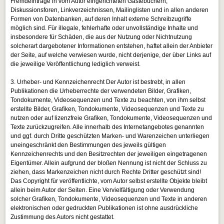
Fremdeinträge in vom Autor eingerichteten Gästebüchern,
Diskussionsforen, Linkverzeichnissen, Mailinglisten und in allen anderen
Formen von Datenbanken, auf deren Inhalt externe Schreibzugriffe
möglich sind. Für illegale, fehlerhafte oder unvollständige Inhalte und
insbesondere für Schäden, die aus der Nutzung oder Nichtnutzung
solcherart dargebotener Informationen entstehen, haftet allein der Anbieter
der Seite, auf welche verwiesen wurde, nicht derjenige, der über Links auf
die jeweilige Veröffentlichung lediglich verweist.
3. Urheber- und Kennzeichenrecht Der Autor ist bestrebt, in allen
Publikationen die Urheberrechte der verwendeten Bilder, Grafiken,
Tondokumente, Videosequenzen und Texte zu beachten, von ihm selbst
erstellte Bilder, Grafiken, Tondokumente, Videosequenzen und Texte zu
nutzen oder auf lizenzfreie Grafiken, Tondokumente, Videosequenzen und
Texte zurückzugreifen. Alle innerhalb des Internetangebotes genannten
und ggf. durch Dritte geschützten Marken- und Warenzeichen unterliegen
uneingeschränkt den Bestimmungen des jeweils gültigen
Kennzeichenrechts und den Besitzrechten der jeweiligen eingetragenen
Eigentümer. Allein aufgrund der bloßen Nennung ist nicht der Schluss zu
ziehen, dass Markenzeichen nicht durch Rechte Dritter geschützt sind!
Das Copyright für veröffentlichte, vom Autor selbst erstellte Objekte bleibt
allein beim Autor der Seiten. Eine Vervielfältigung oder Verwendung
solcher Grafiken, Tondokumente, Videosequenzen und Texte in anderen
elektronischen oder gedruckten Publikationen ist ohne ausdrückliche
Zustimmung des Autors nicht gestattet.