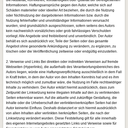
Informationen. Haftungsansprüche gegen den Autor, welche sich auf
Schäden materieller oder ideeller Art beziehen, die durch die Nutzung
oder Nichtnutzung der dargebotenen Informationen bzw. durch die
Nutzung fehlerhafter und unvollständiger Informationen verursacht
wurden, sind grundsätzlich ausgeschlossen, sofern seitens des Autors
kein nachweislich vorsätzliches oder grob fahrlässiges Verschulden
vorliegt. Alle Angebote sind freibleibend und unverbindlich. Der Autor
behält es sich ausdrücklich vor, Teile der Seiten oder das gesamte
Angebot ohne gesonderte Ankündigung zu verändern, zu ergänzen, zu
löschen oder die Veröffentlichung zeitweise oder endgültig einzustellen.
2. Verweise und Links Bei direkten oder indirekten Verweisen auf fremde
Webseiten (Hyperlinks), die außerhalb des Verantwortungsbereiches des
Autors liegen, würde eine Haftungsverpflichtung ausschließlich in dem Fall
in Kraft treten, in dem der Autor von den Inhalten Kenntnis hat und es ihm
technisch möglich und zumutbar wäre, die Nutzung im Falle rechtswidriger
Inhalte zu verhindern. Der Autor erklärt hiermit ausdrücklich, dass zum
Zeitpunkt der Linksetzung keine illegalen Inhalte auf den zu verlinkenden
Seiten erkennbar waren. Auf die aktuelle und zukünftige Gestaltung, die
Inhalte oder die Urheberschaft der verlinkten/verknüpften Seiten hat der
Autor keinerlei Einfluss. Deshalb distanziert er sich hiermit ausdrücklich
von allen Inhalten aller verlinkten /verknüpften Seiten, die nach der
Linksetzung verändert wurden. Diese Feststellung gilt für alle innerhalb
des eigenen Internetangebotes gesetzten Links und Verweise sowie für