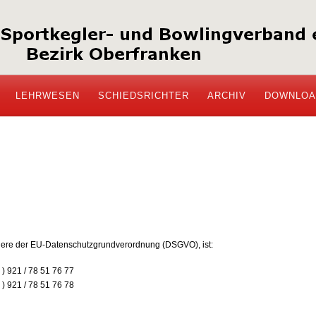
LEHRWESEN
SCHIEDSRICHTER
ARCHIV
DOWNLOA
ndere der EU-Datenschutzgrundverordnung (DSGVO), ist:
 ) 921 / 78 51 76 77
 ) 921 / 78 51 76 78