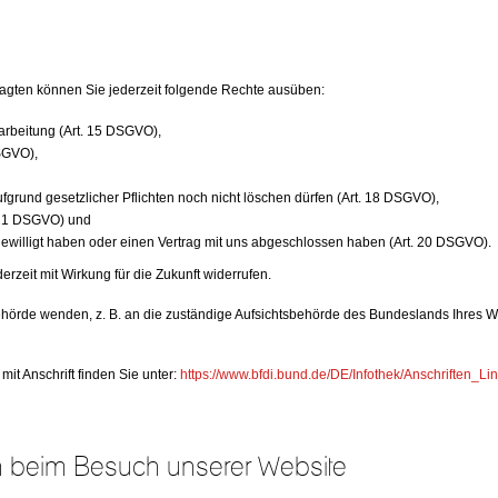
gten können Sie jederzeit folgende Rechte ausüben:
arbeitung (Art. 15 DSGVO),
SGVO),
fgrund gesetzlicher Pflichten noch nicht löschen dürfen (Art. 18 DSGVO),
. 21 DSGVO) und
ngewilligt haben oder einen Vertrag mit uns abgeschlossen haben (Art. 20 DSGVO).
erzeit mit Wirkung für die Zukunft widerrufen.
ehörde wenden, z. B. an die zuständige Aufsichtsbehörde des Bundeslands Ihres Woh
mit Anschrift finden Sie unter:
https://www.bfdi.bund.de/DE/Infothek/Anschriften_Lin
n beim Besuch unserer Website