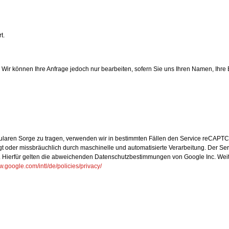
t.
g. Wir können Ihre Anfrage jedoch nur bearbeiten, sofern Sie uns Ihren Namen, Ihre
mularen Sorge zu tragen, verwenden wir in bestimmten Fällen den Service reCAPTC
t oder missbräuchlich durch maschinelle und automatisierte Verarbeitung. Der Serv
 Hierfür gelten die abweichenden Datenschutzbestimmungen von Google Inc. Weiter
w.google.com/intl/de/policies/privacy/