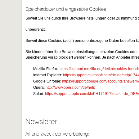
Speicherdauer und eingesetzte Cookies:
Soweit Sie uns durch Ihre Browsereinstellungen oder Zustimmung
unbegrenzt.
Soweit diese Cookies (auch) personenbezogene Daten betreffen kön
Sie können über Ihre Browsereinstellungen einzelne Cookies oder
Speicherung vorab blockiert werden können. Je nach Anbieter Ihre
Mozilla Firefox:
https://support.mozilla.org/de/kb/cookies-loes
Internet Explorer:
https://support.microsoft.com/de-de/help/17
Google Chrome:
https://support.google.com/accounts/answer
Opera:
http://www.opera.com/de/help
Safari:
https://support.apple.com/kb/PH17191?locale=de_DE
Newsletter
Art und Zweck der Verarbeitung: