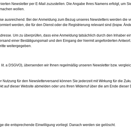
ierten Newsletter per E-Mail zuzustellen. Die Angabe Ihres Namens erfolgt, um Si
h machen wollen.
esse ausreichend. Bei der Anmeldung zum Bezug unseres Newsletters werden die 
miert werden, die für den Dienst oder die Registrierung relevant sind (bspw. Ä
Adresse. Um zu überprüfen, dass eine Anmeldung tatsächlich durch den Inhaber eine
n Versand einer Bestätigungsmail und den Eingang der hiermit angeforderten Antwo
ritte weitergegeben.
s. 1 lit. a DSGVO), übersenden wir Ihnen regelmäßig unseren Newsletter bzw. vergl
r Nutzung für den Newsletterversand können Sie jederzeit mit Wirkung für die Zukun
ekt auf dieser Website abmelden oder uns Ihren Widerruf über die am Ende dieser
e die entsprechende Einwilligung vorliegt. Danach werden sie gelöscht.