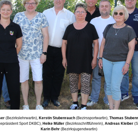
ser
(Bezirkslehrwartin),
Kerstin Stubenrauch
(Bezirssportwartin),
Thomas Stuben
zepräsident Sport DKBC),
Heike Müller
(Bezirksschriftführerin),
Andreas Kleiber
(S
Karin Behr
(Bezirksjugendwartin)