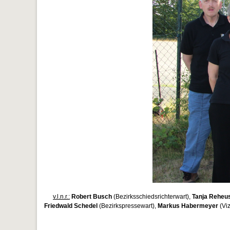
v.l.n.r.:
Robert Busch
(Bezirksschiedsrichterwart),
Tanja Reheu
Friedwald Schedel
(Bezirkspressewart),
Markus Habermeyer
(Vi